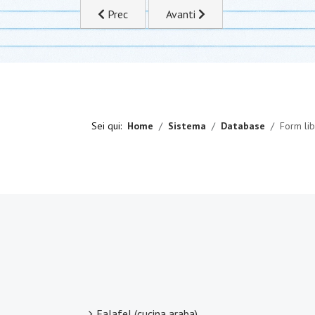
Articolo precedente: Fumetti e Riviste
Articolo successivo: Risultato r
Prec
Avanti
Sei qui:
Home
Sistema
Database
Form lib
Falafel (cucina araba)