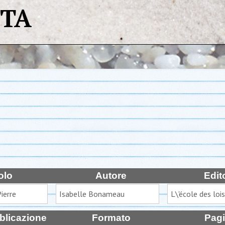
STA
olo
Autore
Edit
blicazione
Formato
Pag