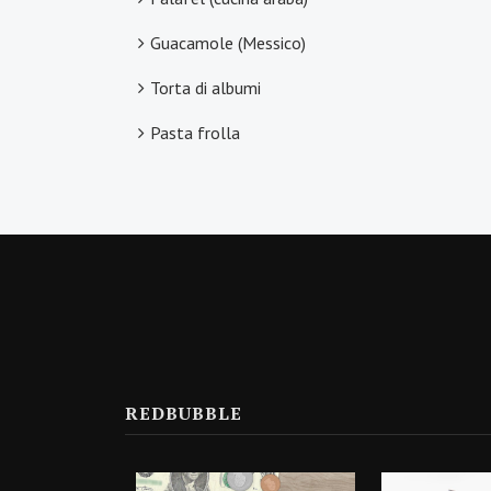
Guacamole (Messico)
Torta di albumi
Pasta frolla
REDBUBBLE