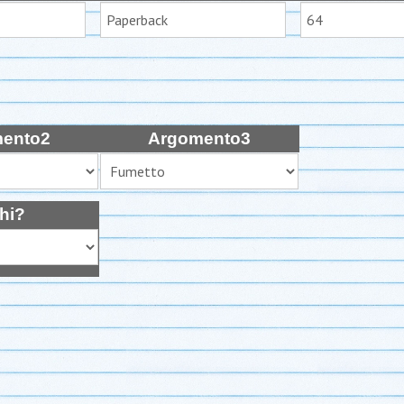
ento2
Argomento3
hi?