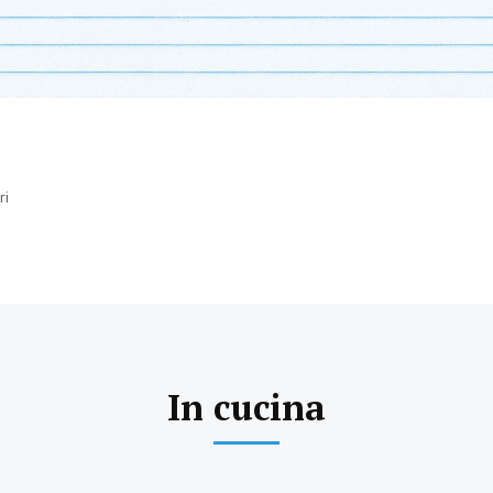
icerca
ri
In cucina