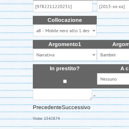
Collocazione
Argomento1
Argom
In prestito?
A c
-
Precedente
Successivo
Visite: 1342874