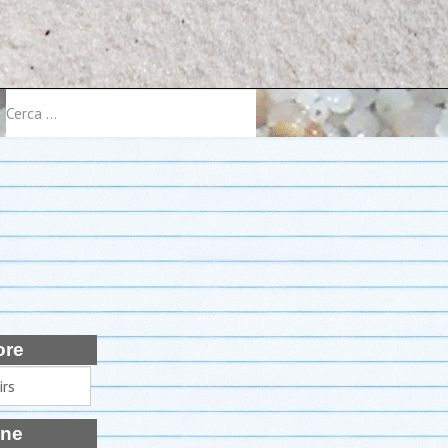
Cerca
ore
ine