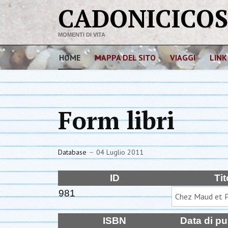
CADONICICO
MOMENTI DI VITA
HOME
MAPPA DEL SITO
VIAGGI
LINK
Form libri
Database
04 Luglio 2011
ID
Tit
981
ISBN
Data di pu