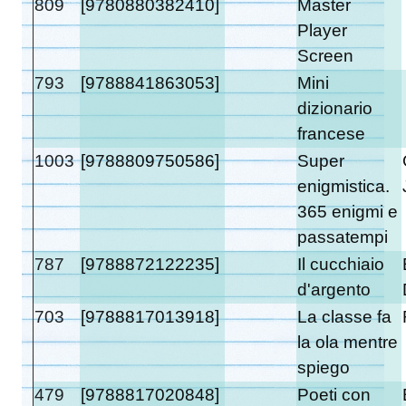
809
[9780880382410]
Master
Player
Screen
793
[9788841863053]
Mini
dizionario
francese
1003
[9788809750586]
Super
enigmistica.
365 enigmi e
passatempi
787
[9788872122235]
Il cucchiaio
d'argento
703
[9788817013918]
La classe fa
la ola mentre
spiego
479
[9788817020848]
Poeti con