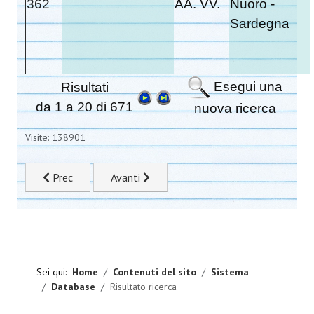
362
AA. VV.
Nuoro -
Sardegna
Esegui una
Risultati
da 1 a 20 di 671
nuova ricerca
Visite: 138901
Articolo precedente: Form libri
Articolo successivo: I nostri libri
Prec
Avanti
Sei qui:
Home
Contenuti del sito
Sistema
Database
Risultato ricerca