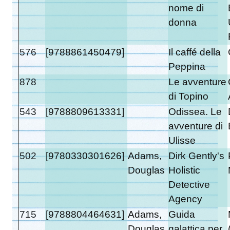
nome di
donna
576
[9788861450479]
Il caffé della
Peppina
878
Le avventure
di Topino
543
[9788809613331]
Odissea. Le
avventure di
Ulisse
502
[9780330301626]
Adams,
Dirk Gently's
Douglas
Holistic
Detective
Agency
715
[9788804464631]
Adams,
Guida
Douglas
galattica per