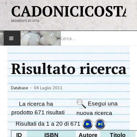
CADONICICOSTA
MOMENTI DI VITA
Cerca
HOME
Risultato ricerca
MAPPA DEL SITO
VIAGGI
Database
04 Luglio 2011
LINK
Esegui una
La ricerca ha
prodotto 671 risultati
nuova ricerca
Risultati da 1 a 20 di 671
ID
ISBN
Autore
Titolo