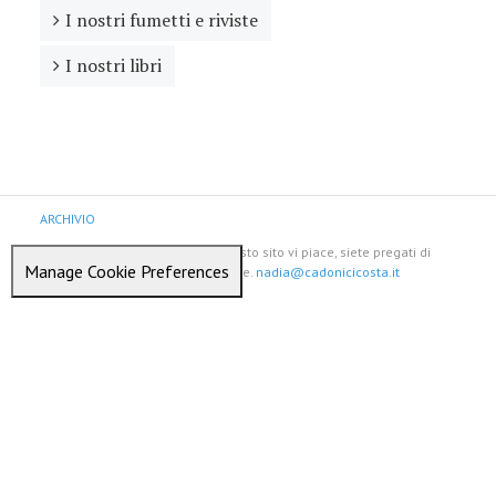
I nostri fumetti e riviste
I nostri libri
ARCHIVIO
Se per caso qualche cosa su questo sito vi piace, siete pregati di
Manage Cookie Preferences
avvertirmi prima di copiarlo, grazie.
nadia@cadonicicosta.it