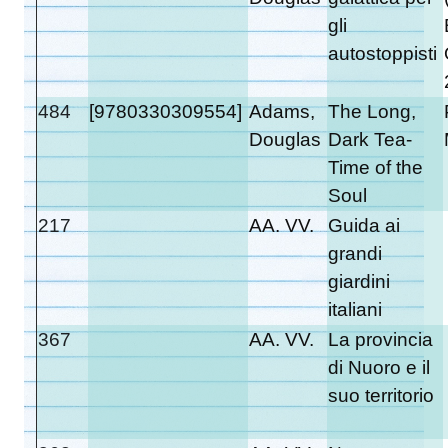
gli
autostoppisti
484
[9780330309554]
Adams,
The Long,
Douglas
Dark Tea-
Time of the
Soul
217
AA. VV.
Guida ai
grandi
giardini
italiani
367
AA. VV.
La provincia
di Nuoro e il
suo territorio