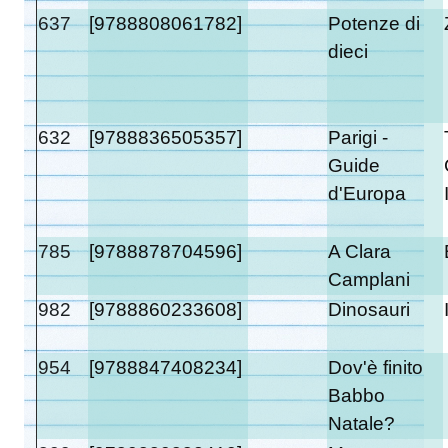
637
[9788808061782]
Potenze di
dieci
632
[9788836505357]
Parigi -
Guide
d'Europa
785
[9788878704596]
A Clara
Camplani
982
[9788860233608]
Dinosauri
954
[9788847408234]
Dov'è finito
Babbo
Natale?