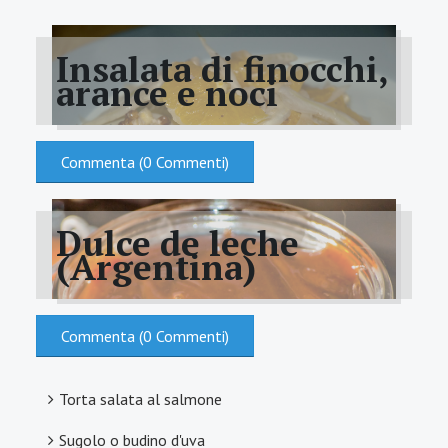
Insalata di finocchi,
arance e noci
Commenta (0 Commenti)
Dulce de leche
(Argentina)
Commenta (0 Commenti)
Torta salata al salmone
Sugolo o budino d'uva