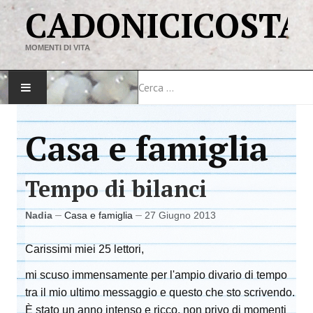
CADONICICOSTA
MOMENTI DI VITA
Cerca
HOME
Casa e famiglia
MAPPA DEL SITO
Tempo di bilanci
VIAGGI
Nadia
Casa e famiglia
27 Giugno 2013
LINK
Carissimi miei 25 lettori,
mi scuso immensamente per l'ampio divario di tempo
tra il mio ultimo messaggio e questo che sto scrivendo.
È stato un anno intenso e ricco, non privo di momenti