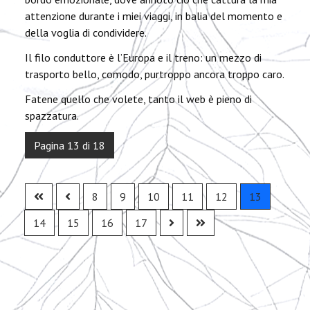
attenzione durante i miei viaggi, in balia del momento e
della voglia di condividere.
Il filo conduttore è l’Europa e il treno: un mezzo di
trasporto bello, comodo, purtroppo ancora troppo caro.
Fatene quello che volete, tanto il web è pieno di
spazzatura.
Pagina 13 di 18
8
9
10
11
12
13
14
15
16
17