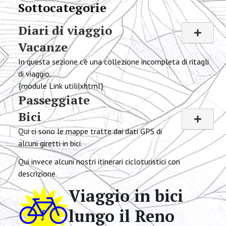
Sottocategorie
Diari di viaggio
Vacanze
In questa sezione c'è una collezione incompleta di ritagli
di viaggio.
{module Link utili|xhtml}
Passeggiate
Bici
Qui
ci sono le mappe tratte dai dati GPS di
alcuni giretti in bici.
Qui
invece alcuni nostri itinerari cicloturistici con
descrizione.
Viaggio in bici
lungo il Reno