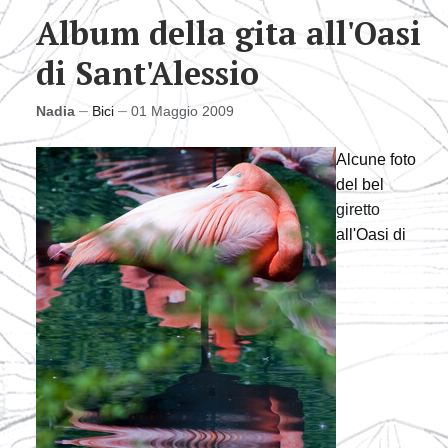
Album della gita all'Oasi
di Sant'Alessio
Nadia
Bici
01 Maggio 2009
Alcune foto
del bel
giretto
all'Oasi di