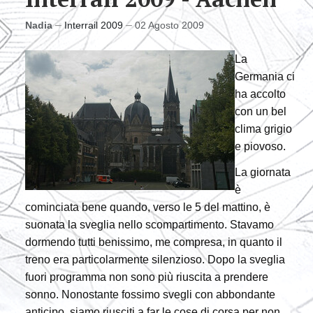
Nadia
Interrail 2009
02 Agosto 2009
La
Germania ci
ha accolto
con un bel
clima grigio
e piovoso.
La giornata
è
cominciata bene quando, verso le 5 del mattino, è
suonata la sveglia nello scompartimento. Stavamo
dormendo tutti benissimo, me compresa, in quanto il
treno era particolarmente silenzioso. Dopo la sveglia
fuori programma non sono più riuscita a prendere
sonno. Nonostante fossimo svegli con abbondante
anticipo, siamo riusciti a far le cose di corsa per non