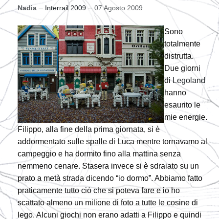
Nadia
Interrail 2009
07 Agosto 2009
Sono
totalmente
distrutta.
Due giorni
di
Legoland
hanno
esaurito le
mie energie.
Filippo, alla fine della prima giornata, si è
addormentato sulle spalle di Luca mentre tornavamo al
campeggio e ha dormito fino alla mattina senza
nemmeno cenare. Stasera invece si è sdraiato su un
prato a metà strada dicendo “io dormo”. Abbiamo fatto
praticamente tutto ciò che si poteva fare e io ho
scattato almeno un milione di foto a tutte le cosine di
lego. Alcuni giochi non erano adatti a Filippo e quindi