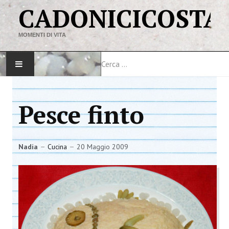
CADONICICOSTA
MOMENTI DI VITA
Cerca
HOME
Pesce finto
MAPPA DEL SITO
VIAGGI
Nadia
Cucina
20 Maggio 2009
LINK