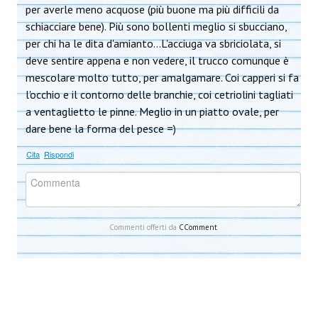
per averle meno acquose (più buone ma più difficili da
schiacciare bene). Più sono bollenti meglio si sbucciano,
per chi ha le dita d'amianto...L'acciuga va sbriciolata, si
deve sentire appena e non vedere, il trucco comunque è
mescolare molto tutto, per amalgamare. Coi capperi si fa
l'occhio e il contorno delle branchie, coi cetriolini tagliati
a ventaglietto le pinne. Meglio in un piatto ovale, per
dare bene la forma del pesce =)
Cita
Rispondi
Commenti offerti da
CComment