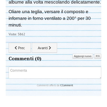
albume alla volta mescolando delicatamente.
Oliare una teglia, versare il composto e
infornare in forno ventilato a 200° per 30
minuti.
Visite: 5862
Articolo precedente: Ricette di Halloween
Articolo successivo: Aranygaluska
Prec
Avanti
Aggiungi nuovo
RSS
Commenti (
0
)
Commenti offerti da
CComment