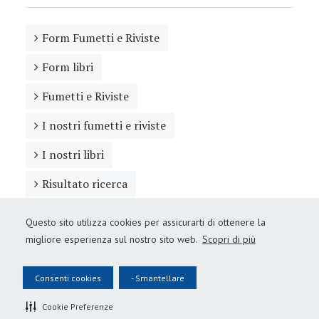
Form Fumetti e Riviste
Form libri
Fumetti e Riviste
I nostri fumetti e riviste
I nostri libri
Risultato ricerca
Questo sito utilizza cookies per assicurarti di ottenere la
migliore esperienza sul nostro sito web.
Scopri di più
Consenti cookies
- Smantellare
ARCHIVIO
Se per caso qualche cosa su questo sito vi piace, siete pregati di
Cookie Preferenze
Manage Cookie Preferences
avvertirmi prima di copiarlo, grazie.
nadia@cadonicicosta.it